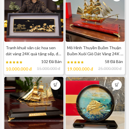
Tranh khuê văn các hoa sen
Mô Hình Thuyền Buồm Thuận
dát vàng 24K quà tặng sếp, đối
Buồm Xuôi Gió Dát Vàng 24K -
tác nước ngoài cao cấp
Quà tặng sếp sang trọng, đẳng
102 Đã Bán
58 Đã Bán
cấp
10.000.000
đ
15.000.000
đ
19.000.000
đ
25.000.000
đ