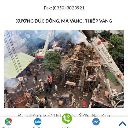
Fax: (0350) 3823921
XƯỞNG ĐÚC ĐỒNG, MẠ VÀNG, THIẾP VÀNG
Địa chỉ: Đường 57 Thị trấn Lâm- Ý Yên- Nam Định
Hotline: 097.8496.676