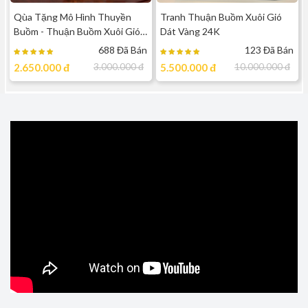
Qùa Tặng Mô Hình Thuyền
Tranh Thuận Buồm Xuôi Gió
Buồm - Thuận Buồm Xuôi Gió
Dát Vàng 24K
Dát Vàng 24k - TBT07 ( cỡ
688 Đã Bán
123 Đã Bán
trung )
2.650.000
đ
3.000.000
đ
5.500.000
đ
10.000.000
đ