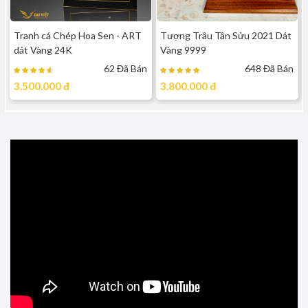
Tranh cá Chép Hoa Sen - ART
Tượng Trâu Tân Sửu 2021 Dát
dát Vàng 24K
Vàng 9999
62 Đã Bán
648 Đã Bán
3.500.000
đ
3.800.000
đ