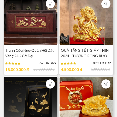
Tranh Cửu Ngư Quần Hội Dát
QUÀ TẶNG TẾT GIÁP THÌN
Vàng 24K Cỡ Đại
2024 - TƯỢNG RỒNG RƯỚC
PHÚC ĐÓN LỘC DÁT VÀNG
62 Đã Bán
422 Đã Bán
9999
18.000.000
đ
25.000.000
đ
4.500.000
đ
5.800.000
đ