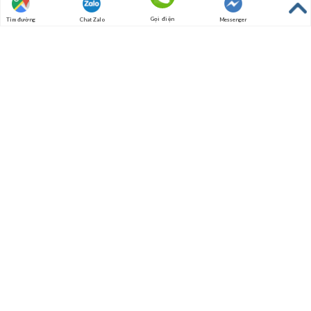
Hotline: 097.8496.676
Gọi điện
Tìm đường
Chat Zalo
Messenger
Fax: (0350) 3823921
VPĐD VÀ SHOWROOM
Địa chỉ: Đường 57 Thị trấn Lâm- Ý Yên- Nam Định