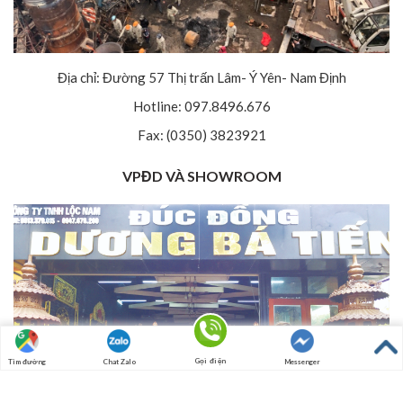
Địa chỉ: Đường 57 Thị trấn Lâm- Ý Yên- Nam Định
Hotline: 097.8496.676
Fax: (0350) 3823921
VPĐD VÀ SHOWROOM
Gọi điện
Tìm đường
Chat Zalo
Messenger