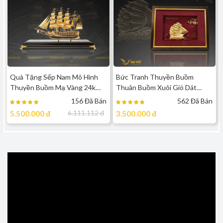
Quà Tặng Sếp Nam Mô Hình
Bức Tranh Thuyền Buồm
Thuyền Buồm Mạ Vàng 24k
Thuân Buồm Xuôi Gió Dát
TBD43
Vàng 24k
156 Đã Bán
562 Đã Bán
5.500.000
đ
6.111.112
đ
3.500.000
đ