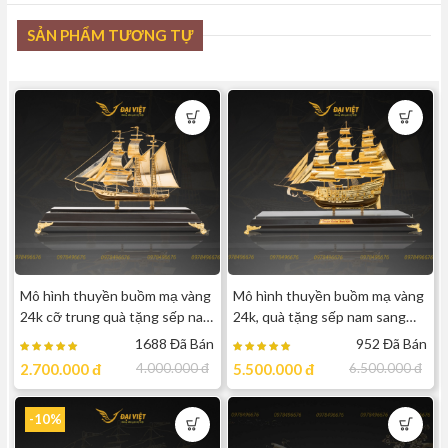
SẢN PHẨM TƯƠNG TỰ
Mô hình thuyền buồm mạ vàng
Mô hình thuyền buồm mạ vàng
24k cỡ trung quà tặng sếp nam
24k, quà tặng sếp nam sang
2
trọng, đẳng cấp
1688 Đã Bán
952 Đã Bán
2.700.000
đ
4.000.000
đ
5.500.000
đ
6.500.000
đ
-10%