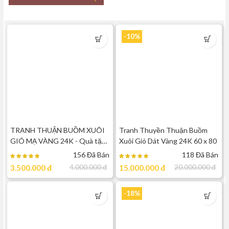
-10%
TRANH THUẬN BUỒM XUÔI
Tranh Thuyền Thuận Buồm
GIÓ MẠ VÀNG 24K - Quà tặng
Xuôi Gió Dát Vàng 24K 60 x 80
sếp, khách hàng, đối tác, người
156 Đã Bán
118 Đã Bán
thân, ...
3.500.000
đ
4.000.000
đ
15.000.000
đ
20.000.000
đ
-18%