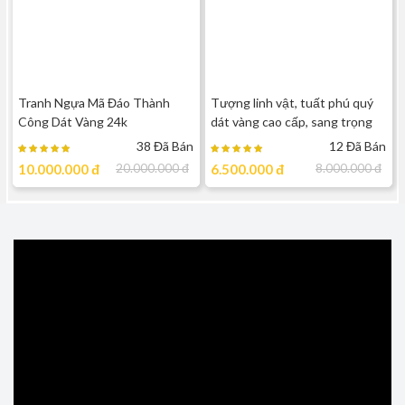
Tranh Ngựa Mã Đáo Thành
Tượng linh vật, tuất phú quý
Công Dát Vàng 24k
dát vàng cao cấp, sang trọng
38 Đã Bán
12 Đã Bán
10.000.000
đ
20.000.000
đ
6.500.000
đ
8.000.000
đ