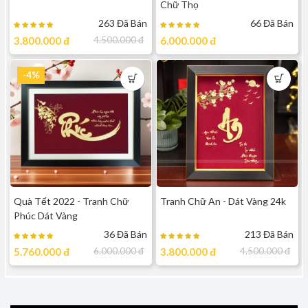
Chữ Thọ
263 Đã Bán
66 Đã Bán
3.800.000
đ
4.500.000
đ
6.000.000
đ
-4%
Quà Tết 2022 - Tranh Chữ
Tranh Chữ An - Dát Vàng 24k
Phúc Dát Vàng
36 Đã Bán
213 Đã Bán
5.760.000
đ
6.000.000
đ
3.800.000
đ
4.500.000
đ