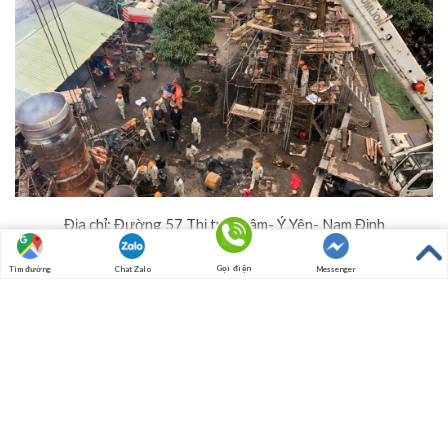
Địa chỉ: Đường 57 Thị trấn Lâm- Ý Yên- Nam Định
Hotline: 097.8496.676
Gọi điện
Tìm đường
Chat Zalo
Messenger
Fax: (0350) 3823921
VPĐD VÀ SHOWROOM