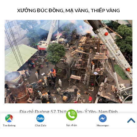
XƯỞNG ĐÚC ĐỒNG, MẠ VÀNG, THIẾP VÀNG
Địa chỉ: Đường 57 Thị trấn Lâm- Ý Yên- Nam Định
Hotline: 097.8496.676
Gọi điện
Tìm đường
Chat Zalo
Messenger
Fax: (0350) 3823921