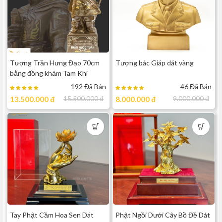
Tượng Trần Hưng Đạo 70cm
Tượng bác Giáp dát vàng
bằng đồng khảm Tam Khí
192 Đã Bán
46 Đã Bán
13.500.000
đ
15.500.000
đ
8.000.000
đ
9.000.000
đ
Tay Phật Cầm Hoa Sen Dát
Phật Ngồi Dưới Cây Bồ Đề Dát