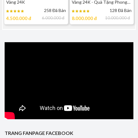
Vàng 24K
Vàng 24K - Quà Tặng Phong
Thuỷ Để Bàn Cao Cấp
258 Đã Bán
128 Đã Bán
4.500.000
đ
6.000.000
đ
8.000.000
đ
10.000.000
đ
TRANG FANPAGE FACEBOOK