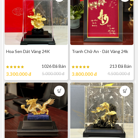
Hoa Sen Dát Vàng 24K
Tranh Chữ An - Dát Vàng 24k
1026 Đã Bán
213 Đã Bán
3.300.000
đ
5.000.000
đ
3.800.000
đ
4.500.000
đ