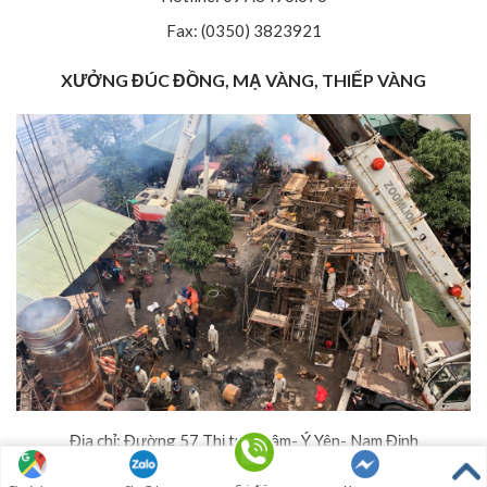
Fax: (0350) 3823921
XƯỞNG ĐÚC ĐỒNG, MẠ VÀNG, THIẾP VÀNG
Địa chỉ: Đường 57 Thị trấn Lâm- Ý Yên- Nam Định
Hotline: 097.8496.676