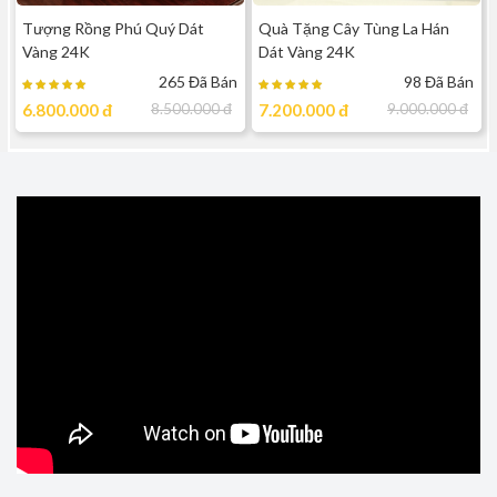
Tượng Rồng Phú Quý Dát
Quà Tặng Cây Tùng La Hán
Vàng 24K
Dát Vàng 24K
265 Đã Bán
98 Đã Bán
6.800.000
đ
8.500.000
đ
7.200.000
đ
9.000.000
đ