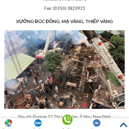
Fax: (0350) 3823921
XƯỞNG ĐÚC ĐỒNG, MẠ VÀNG, THIẾP VÀNG
Địa chỉ: Đường 57 Thị trấn Lâm- Ý Yên- Nam Định
Hotline: 097.8496.676