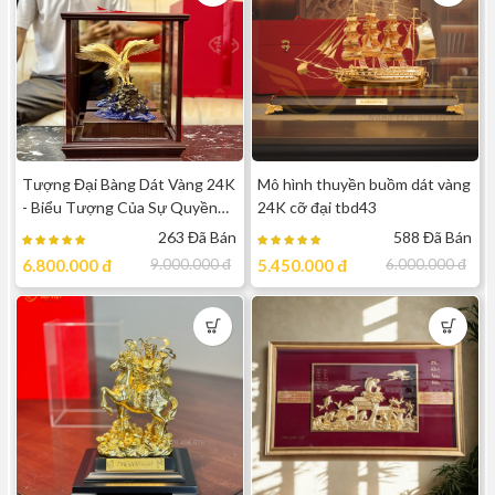
Tượng Đại Bàng Dát Vàng 24K
Mô hình thuyền buồm dát vàng
- Biểu Tượng Của Sự Quyền
24K cỡ đại tbd43
Lực, Thành Công
263 Đã Bán
588 Đã Bán
6.800.000
đ
9.000.000
đ
5.450.000
đ
6.000.000
đ