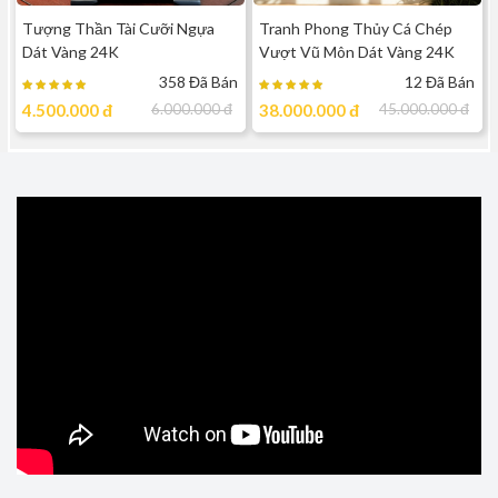
Tượng Thần Tài Cưỡi Ngựa
Tranh Phong Thủy Cá Chép
Dát Vàng 24K
Vượt Vũ Môn Dát Vàng 24K
358 Đã Bán
12 Đã Bán
4.500.000
đ
6.000.000
đ
38.000.000
đ
45.000.000
đ