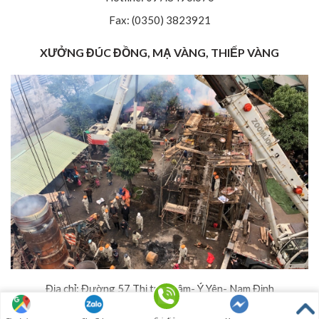
Fax: (0350) 3823921
XƯỞNG ĐÚC ĐỒNG, MẠ VÀNG, THIẾP VÀNG
Địa chỉ: Đường 57 Thị trấn Lâm- Ý Yên- Nam Định
Hotline: 097.8496.676