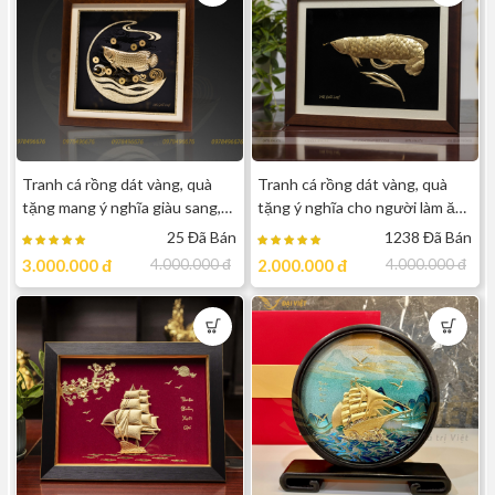
Tranh cá rồng dát vàng, quà
Tranh cá rồng dát vàng, quà
tặng mang ý nghĩa giàu sang,
tặng ý nghĩa cho người làm ăn
phú quý
kinh doanh
25 Đã Bán
1238 Đã Bán
3.000.000
đ
4.000.000
đ
2.000.000
đ
4.000.000
đ