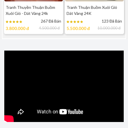
Tranh Thuyền Thuận Buồm
Tranh Thuận Buồm Xuôi Gió
Xuôi Gió - Dát Vàng 24k
Dát Vàng 24K
267 Đã Bán
123 Đã Bán
3.800.000
đ
4.500.000
đ
5.500.000
đ
10.000.000
đ