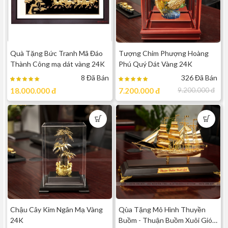
Quà Tặng Bức Tranh Mã Đáo
Tượng Chim Phượng Hoàng
Thành Công mạ dát vàng 24K
Phú Quý Dát Vàng 24K
8 Đã Bán
326 Đã Bán
18.000.000
đ
7.200.000
đ
9.200.000
đ
Chậu Cây Kim Ngân Mạ Vàng
Qùa Tặng Mô Hình Thuyền
24K
Buồm - Thuận Buồm Xuôi Gió