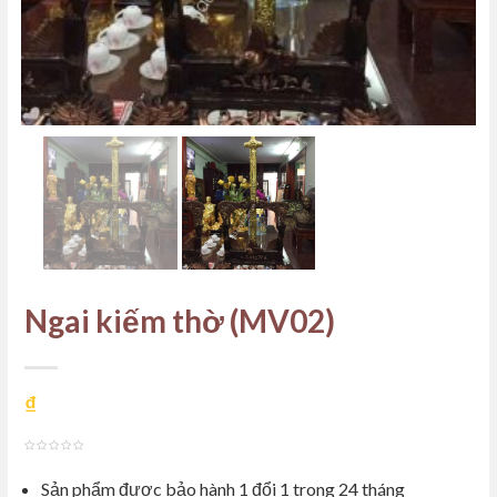
Ngai kiếm thờ (MV02)
₫
out
Sản phẩm được bảo hành 1 đổi 1 trong 24 tháng
of