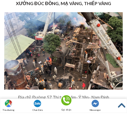
XƯỞNG ĐÚC ĐỒNG, MẠ VÀNG, THIẾP VÀNG
Địa chỉ: Đường 57 Thị trấn Lâm- Ý Yên- Nam Định
Hotline: 097.8496.676
Gọi điện
Tìm đường
Chat Zalo
Messenger
Fax: (0350) 3823921