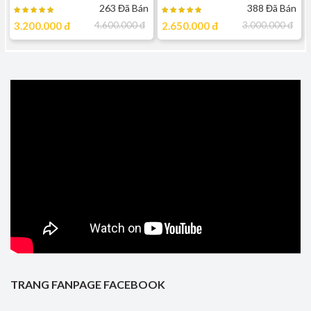
Dát Vàng 24k - TBT04 ( cỡ
263 Đã Bán
388 Đã Bán
trung )
3.200.000
đ
4.600.000
đ
2.650.000
đ
3.000.000
đ
TRANG FANPAGE FACEBOOK