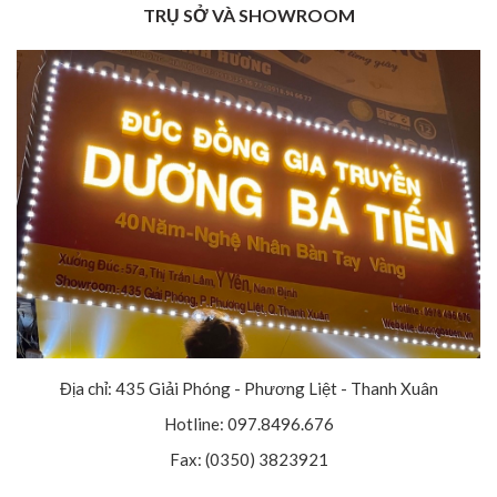
TRỤ SỞ VÀ SHOWROOM
Địa chỉ: 435 Giải Phóng - Phương Liệt - Thanh Xuân
Hotline: 097.8496.676
Fax: (0350) 3823921