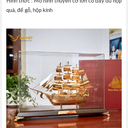
Hình thức : Mô hình thuyền cỡ lớn có đầy đủ hộp
quà, đế gỗ, hộp kính