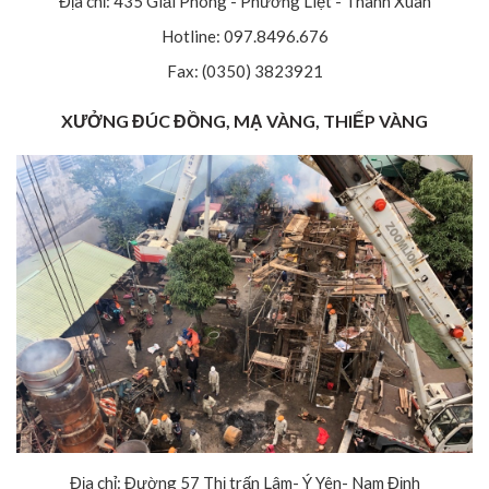
Địa chỉ: 435 Giải Phóng - Phương Liệt - Thanh Xuân
Hotline: 097.8496.676
Fax: (0350) 3823921
XƯỞNG ĐÚC ĐỒNG, MẠ VÀNG, THIẾP VÀNG
Địa chỉ: Đường 57 Thị trấn Lâm- Ý Yên- Nam Định