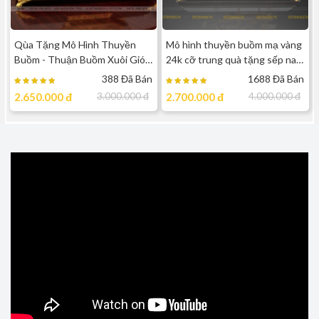
Qùa Tặng Mô Hình Thuyền
Mô hình thuyền buồm mạ vàng
Buồm - Thuận Buồm Xuôi Gió
24k cỡ trung quà tặng sếp nam
Dát Vàng 24k - TBT04 ( cỡ
2
388 Đã Bán
1688 Đã Bán
trung )
2.650.000
đ
3.000.000
đ
2.700.000
đ
4.000.000
đ