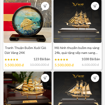
Tranh Thuận Buồm Xuôi Gió
Mô hình thuyền buồm mạ vàng
Dát Vàng 24K
24k, quà tặng sếp nam sang
trọng, đẳng cấp - tbd45
123 Đã Bán
1038 Đã Bán
5.500.000
đ
10.000.000
đ
5.500.000
đ
6.500.000
đ