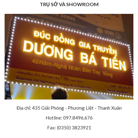
TRỤ SỞ VÀ SHOWROOM
Địa chỉ: 435 Giải Phóng - Phương Liệt - Thanh Xuân
Hotline: 097.8496.676
Fax: (0350) 3823921