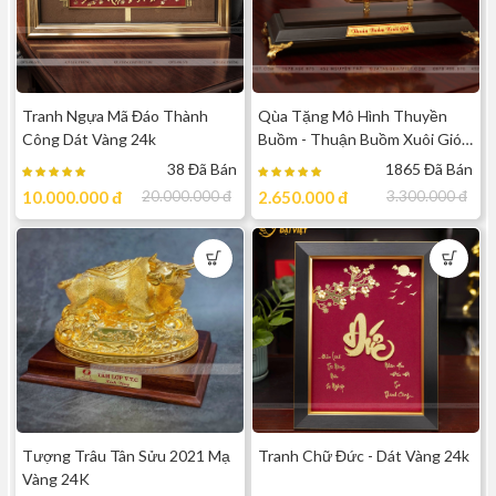
Tranh Ngựa Mã Đáo Thành
Qùa Tặng Mô Hình Thuyền
Công Dát Vàng 24k
Buồm - Thuận Buồm Xuôi Gió
Dát Vàng 24k - TBT06 ( cỡ
38 Đã Bán
1865 Đã Bán
trung )
10.000.000
đ
20.000.000
đ
2.650.000
đ
3.300.000
đ
Tượng Trâu Tân Sửu 2021 Mạ
Tranh Chữ Đức - Dát Vàng 24k
Vàng 24K