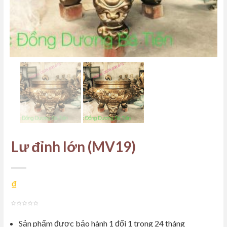
Lư đỉnh lớn (MV19)
₫
out
Sản phẩm được bảo hành 1 đổi 1 trong 24 tháng
of