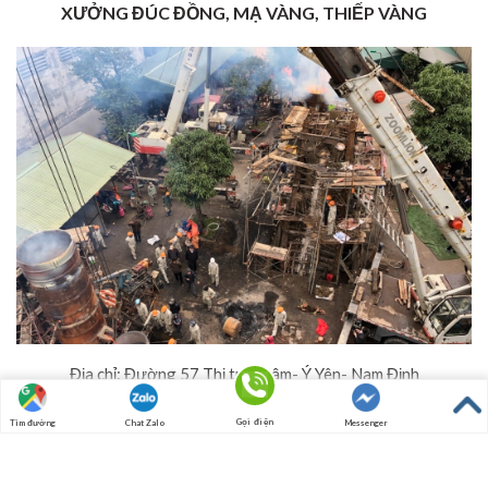
XƯỞNG ĐÚC ĐỒNG, MẠ VÀNG, THIẾP VÀNG
Địa chỉ: Đường 57 Thị trấn Lâm- Ý Yên- Nam Định
Hotline: 097.8496.676
Gọi điện
Tìm đường
Chat Zalo
Messenger
Fax: (0350) 3823921