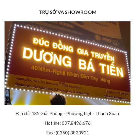
TRỤ SỞ VÀ SHOWROOM
Địa chỉ: 435 Giải Phóng - Phương Liệt - Thanh Xuân
Hotline: 097.8496.676
Fax: (0350) 3823921