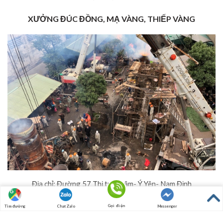
XƯỞNG ĐÚC ĐỒNG, MẠ VÀNG, THIẾP VÀNG
Địa chỉ: Đường 57 Thị trấn Lâm- Ý Yên- Nam Định
Hotline: 097.8496.676
Gọi điện
Tìm đường
Chat Zalo
Messenger
Fax: (0350) 3823921