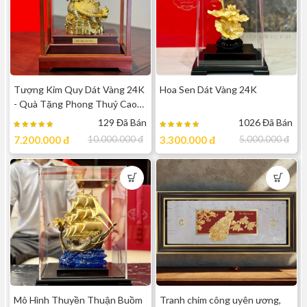
Tượng Kim Quy Dát Vàng 24K
Hoa Sen Dát Vàng 24K
- Quà Tặng Phong Thuỷ Cao
Cấp
129 Đã Bán
1026 Đã Bán
7.200.000
đ
10.000.000
đ
3.300.000
đ
5.000.000
đ
Mô Hình Thuyền Thuận Buồm
Tranh chim công uyên ương,